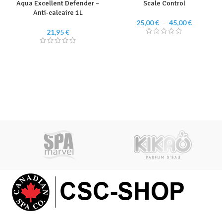
Aqua Excellent Defender –
Scale Control
Anti-calcaire 1L
Plage
25,00
€
–
45,00
€
de
21,95
€
prix :
25,00 €
à
45,00 €