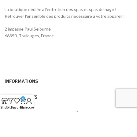
La boutique dédiée a l'entretien des spas et spas de nage !
Retrouver l'ensemble des produits nécessaire à votre appareil !
2 impasse Paul Sejourné
66350, Toulouges, France
INFORMATIONS
NOS PRODUITS
0
Shop
Filters
Favoris
Cart
My account
CANADIAN SPA COMPANY
2023. CSC-SHOP.
Nous utilisons des cookies pour améliorer votre expérience