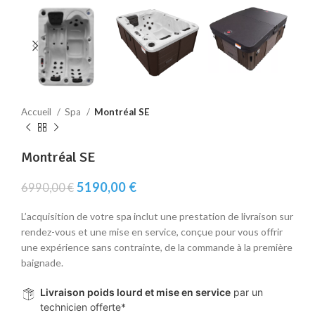
Accueil
Spa
Montréal SE
Montréal SE
Le
Le
5190,00
€
6990,00
€
prix
prix
initial
actuel
L’acquisition de votre spa inclut une prestation de livraison sur
était :
est :
rendez-vous et une mise en service, conçue pour vous offrir
6990,00 €.
5190,00 €.
une expérience sans contrainte, de la commande à la première
baignade.
Livraison poids lourd et mise en service
par un
technicien offerte*