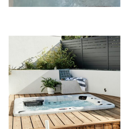
Une puissance de massage
Ne vous fiez pas à son gabarit compact : le spa
Montréal est un véritable athlète. Équipé d’une
pompe bi-vitesse de
3 HP (haute performance)
, il
délivre une pression d’eau vigoureuse et constante
à travers ses 29 jets.