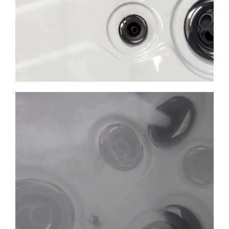
Jets Ajustables & Pompes Multi-
vitesses
Imaginez une pression parfaite, là où vous en avez
besoin. Nos
jets ajustables
, portés par des pompes
puissantes, ne se contentent pas de brasser l’eau :
ils ciblent les tensions du dos et des jambes pour
vous offrir un vrai moment de récupération après
une journée chargée.