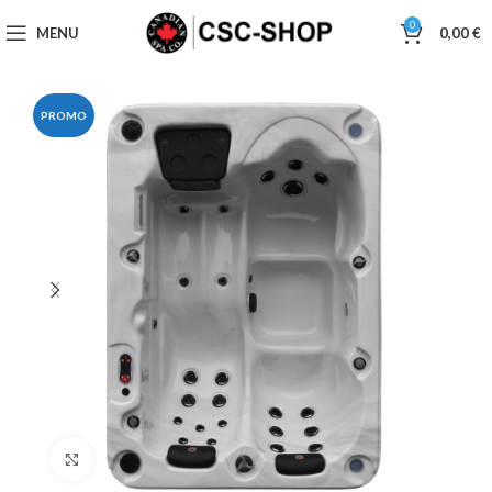
0
MENU
0,00
€
PROMO
Click to enlarge