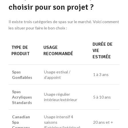
choisir pour son projet ?
Il existe trois catégories de spas sur le marché. Voici comment
les situer pour faire le bon choix :
DURÉE DE
TYPE DE
USAGE
VIE
PRODUIT
RECOMMANDÉ
ESTIMÉE
Spas
Usage estival /
1 à 3 ans
Gonflables
d’appoint
Spas
Usage régulier
Acryliques
5 à 10 ans
intérieur/extérieur
Standards
Canadian
Usage intensif 4
Spa
saisons
20 ans et +
Company
(Extérieur/Intérieur)