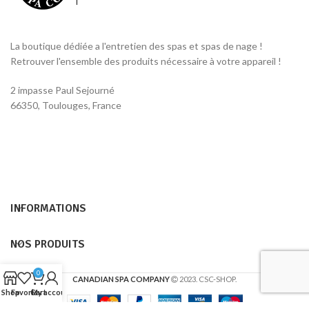
La boutique dédiée a l'entretien des spas et spas de nage !
Retrouver l'ensemble des produits nécessaire à votre appareil !
2 impasse Paul Sejourné
66350, Toulouges, France
INFORMATIONS
NOS PRODUITS
0
CANADIAN SPA COMPANY
2023. CSC-SHOP.
Shop
Favoris
Cart
My account