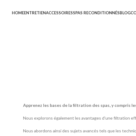
HOME
ENTRETIEN
ACCESSOIRES
SPAS RECONDITIONNÉS
BLOG
C
Apprenez les bases de la filtration des spas, y compris l
Nous explorons également les avantages d’une filtration effi
Nous abordons ainsi des sujets avancés tels que les techn