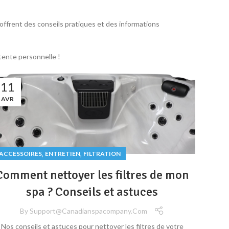
 offrent des conseils pratiques et des informations
tente personnelle !
11
AVR
,
,
ACCESSOIRES
ENTRETIEN
FILTRATION
Comment nettoyer les filtres de mon
spa ? Conseils et astuces
By
Support@canadianspacompany.com
Nos conseils et astuces pour nettoyer les filtres de votre