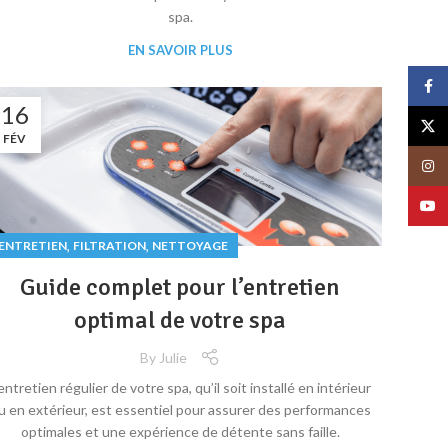
spa.
EN SAVOIR PLUS
Face
16
X
FÉV
Insta
YouT
,
,
ENTRETIEN
FILTRATION
NETTOYAGE
Guide complet pour l’entretien
optimal de votre spa
By
Julie
’entretien régulier de votre spa, qu’il soit installé en intérieur
u en extérieur, est essentiel pour assurer des performances
optimales et une expérience de détente sans faille.