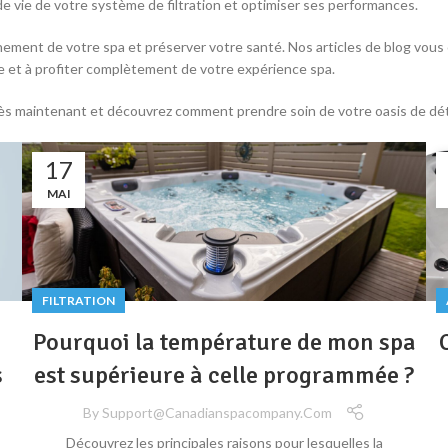
e vie de votre système de filtration et optimiser ses performances.
leinement de votre spa et préserver votre santé. Nos articles de blog vous
ace et à profiter complètement de votre expérience spa.
s dès maintenant et découvrez comment prendre soin de votre oasis de dé
17
MAI
FILTRATION
Pourquoi la température de mon spa
s
est supérieure à celle programmée ?
By
Support@canadianspacompany.com
Découvrez les principales raisons pour lesquelles la