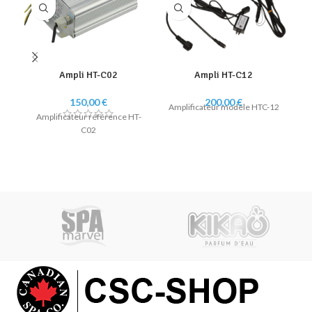
Ampli HT-C02
Ampli HT-C12
Au
150,00
€
200,00
€
Amplificateur modèle HTC-12
Amplificateur référence HT-
Au
C02