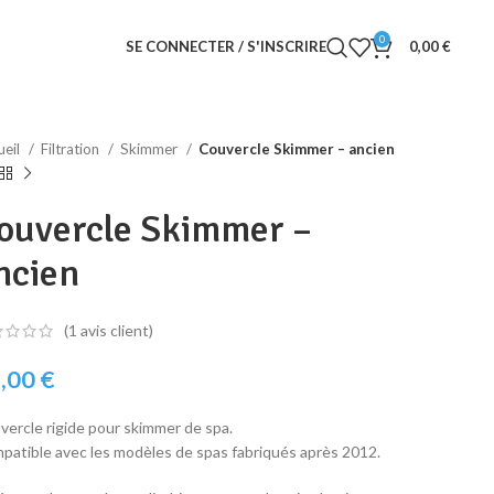
0
SE CONNECTER / S'INSCRIRE
0,00
€
ueil
Filtration
Skimmer
Couvercle Skimmer – ancien
ouvercle Skimmer –
ncien
(
1
avis client)
,00
€
vercle rigide pour skimmer de spa.
patible avec les modèles de spas fabriqués après 2012.