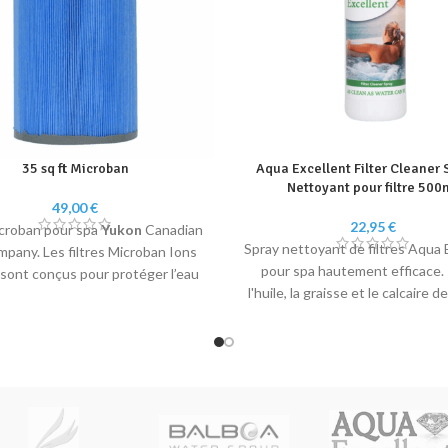
35 sq ft Microban
Aqua Excellent Filter Cleaner 
Nettoyant pour filtre 500
49,00
€
22,95
€
icroban pour spa
Yukon
Canadian
Spray nettoyant de filtres Aqua 
mpany.
Les filtres Microban Ions
pour spa hautement efficace. 
sont conçus pour protéger l’eau
l'huile, la graisse et le calcaire de
tre spa des bactéries. Ils sont
 d’une protection spéciale qui
les bactéries de proliférer dans
iltration. Cette protection est
ue grâce à l’utilisation d’ions
ent, qui sont connus pour leur
 à tuer les micro-organismes.
Les