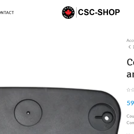
ONTACT
Acc
C
a
59
Cou
Com