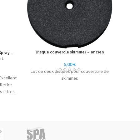
Disque couvercle skimmer – ancien
Spray –
mL
5,00
€
Lot de deux disques pour couverture de
Les fi
Excellent
skimmer.
conçus p
Retire
des b
s filtres.
protec
bactérie
Cette 
l’util
connus
micro-o
Ions Arge