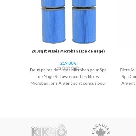
200sq ft Vissés Microban (spa de nage)
219,00
€
Deux paires de filtres Microban pour Spa
Filtre M
de Nage St Lawrence.
Les filtres
Spa Co
Microban Ions Argent sont conçus pour
Argent 
protéger l’eau de votre spa des
de vo
bactéries. Ils sont dotés d’une
dotés
protection spéciale qui empêche les
empêche 
bactéries de proliférer dans la filtration.
la f
Cette protection est obtenue grâce à
obten
l’utilisation d’ions d’argent, qui sont
d’arg
connus pour leur capacité à tuer les
capacité