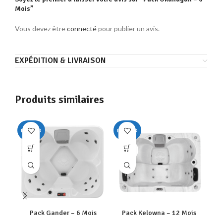
Mois”
Vous devez être
connecté
pour publier un avis.
EXPÉDITION & LIVRAISON
Produits similaires
PROMO
PROMO
PR
SOLD
OUT
Pack Gander – 6 Mois
Pack Kelowna – 12 Mois
P