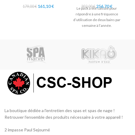
Le
Le
Le
Le
161,10
€
256,70
€
179,00
€
302,00
€
Le pack a été calculé pour
prix
prix
prix
prix
répondre à une fréquence
initial
actuel
initial
actuel
d’utilisation de deux bains par
d’
était :
est :
était :
est :
semaine à l’année.
179,00 €.
161,10 €.
302,00 €.
256,70 €.
La boutique dédiée a l'entretien des spas et spas de nage !
Retrouver l'ensemble des produits nécessaire à votre appareil !
2 impasse Paul Sejourné