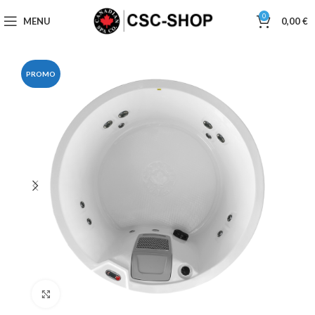
0
MENU
0,00
€
PROMO
Click to enlarge