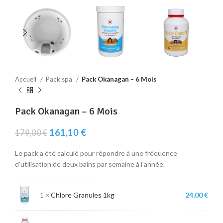
Accueil
Pack spa
Pack Okanagan – 6 Mois
Pack Okanagan – 6 Mois
Le
Le
161,10
€
179,00
€
prix
prix
initial
actuel
Le pack a été calculé pour répondre à une fréquence
était :
est :
d’utilisation de deux bains par semaine à l’année.
179,00 €.
161,10 €.
1 ×
Chlore Granules 1kg
24,00
€