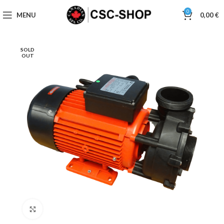
0
MENU
0,00
€
SOLD
OUT
Click to enlarge