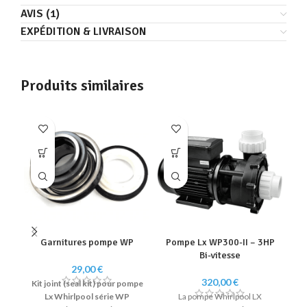
AVIS (1)
EXPÉDITION & LIVRAISON
Produits similaires
Garnitures pompe WP
Pompe Lx WP300-II – 3HP
T
Bi-vitesse
29,00
€
320,00
€
Kit joint (seal kit) pour pompe
Lx Whirlpool série WP
La pompe Whirlpool LX