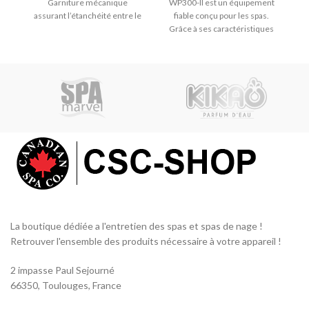
Garniture mécanique
WP300-II est un équipement
assurant l’étanchéité entre le
fiable conçu pour les spas.
moteur électrique et le corps
Grâce à ses caractéristiques
de pompe. Kit en 2 parties,
techniques, cette pompe offre
ressort et céramique.
plusieurs fonctionnalités. En
ce qui concerne ses
dimensions, le produit
mesure 431 mm de long, 235
mm de haut et 202 mm de
large.
La boutique dédiée a l'entretien des spas et spas de nage !
Retrouver l'ensemble des produits nécessaire à votre appareil !
2 impasse Paul Sejourné
66350, Toulouges, France