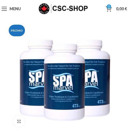
0
MENU
0,00
€
PROMO
Click to enlarge