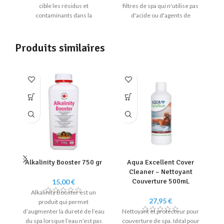
cible les résidus et
filtres de spa qui n'utilise pas
contaminants dans la
d'acide ou d'agents de
plomberie et l'équipement de
blanchiment agressifs, et qui
votre spa.
élimine et desserre l'huile, les
cheveux, la saleté et la crasse
Produits similaires
qui se logent dans le tissu des
filtres à cartouche.
Alkalinity Booster 750 gr
Aqua Excellent Cover
Cleaner – Nettoyant
Couverture 500mL
15,00
€
Alkalinity
Booster est un
27,95
€
produit qui permet
L
d’augmenter la dureté de l’eau
Nettoyant et protecteur pour
du spa lorsque l’eau n’est pas
couverture de spa. Idéal pour
S