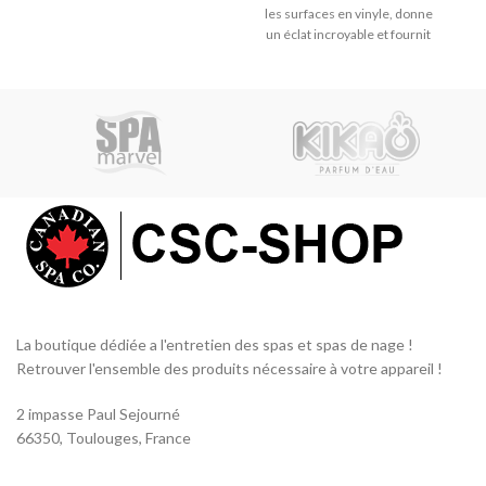
assez équilibrée.
les surfaces en vinyle, donne
t
un éclat incroyable et fournit
un revêtement protecteur.
r
e
p
b
i
La boutique dédiée a l'entretien des spas et spas de nage !
Retrouver l'ensemble des produits nécessaire à votre appareil !
2 impasse Paul Sejourné
66350, Toulouges, France