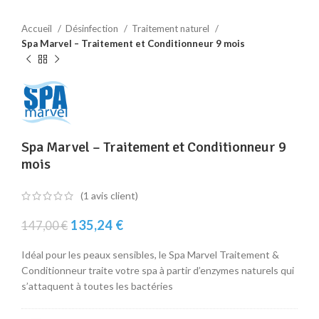
Accueil
Désinfection
Traitement naturel
Spa Marvel – Traitement et Conditionneur 9 mois
Spa Marvel – Traitement et Conditionneur 9
mois
(
1
avis client)
Le
Le
135,24
€
147,00
€
prix
prix
initial
actuel
Idéal pour les peaux sensibles, le Spa Marvel Traitement &
était :
est :
Conditionneur traite votre spa à partir d’enzymes naturels qui
147,00 €.
135,24 €.
s’attaquent à toutes les bactéries