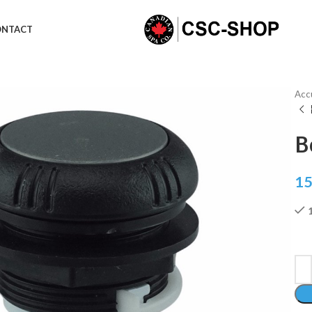
ONTACT
Acc
B
15