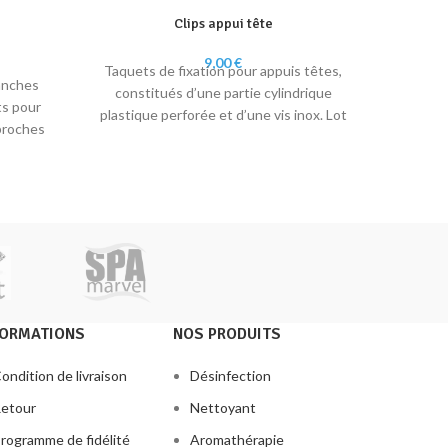
Clips appui tête
9,00
€
Taquets de fixation pour appuis têtes,
Drain
anches
constitués d’une partie cylindrique
ts pour
plastique perforée et d’une vis inox. Lot
 proches
composé de deux taquets et deux vis.
FORMATIONS
NOS PRODUITS
ondition de livraison
Désinfection
etour
Nettoyant
rogramme de fidélité
Aromathérapie