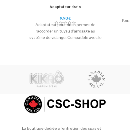
Adaptateur drain
9,90
€
Bouc
Adaptateur pour drain permet de
raccorder un tuyau d'arrosage au
système de vidange. Compatible avec le
drain KK-10148
La boutique dédiée a l'entretien des spas et