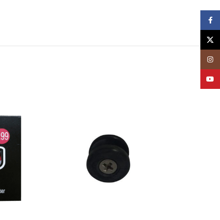
Face
X
Insta
YouT