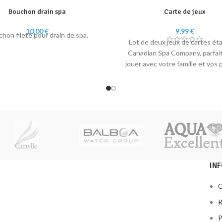
Bouchon drain spa
Carte de jeux
10,00
€
9,99
€
hon fileté pour drain de spa.
Lot de deux jeux de cartes ét
Canadian Spa Company, parfai
jouer avec votre famille et vos
dans l'eau !
IN
C
R
P