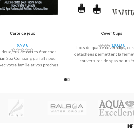
Carte de jeux
Cover Clips
Le
Le
9,99
€
19,00
€
29,00
€
Lots de quatre cover-clips, ces
prix
prix
e deux jeux de cartes étanches
détachées permettent la ferme
initial
actu
an Spa Company, parfaits pour
couvertures de spas pour séc
était :
est :
vec votre famille et vos proches
l'appareil entre chaque utilisatio
29,00 €.
19,00
dans l'eau !
du lot :
4 x fermetures femell
4 x fermeture mâles
2 x clefs
8 x vis
IN