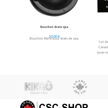
Bouchon drain spa
10,00
€
Bouchon fileté pour drain de spa.
Lot d
Canadi
jouer a