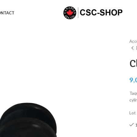
ONTACT
Acc
C
9,
Taqu
cyli
Lot