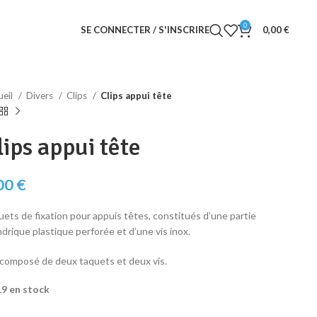
0
SE CONNECTER / S'INSCRIRE
0,00
€
ueil
Divers
Clips
Clips appui tête
lips appui tête
00
€
ets de fixation pour appuis têtes, constitués d’une partie
ndrique plastique perforée et d’une vis inox.
 composé de deux taquets et deux vis.
19 en stock