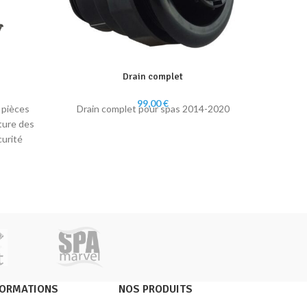
Drain complet
99,00
€
 pièces
Drain complet pour spas 2014-2020
Vanne ai
ture des
compat
el
urité
SF/SE,
n. Détail
 €.
es
FORMATIONS
NOS PRODUITS