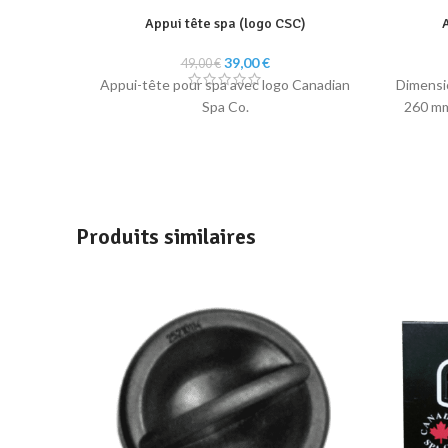
Appui tête spa (logo CSC)
A
Le
Le
39,00
€
49,00
€
prix
prix
Appui-tête pour spa avec logo Canadian
Dimensi
initial
actuel
Spa Co.
260 mm
était :
est :
49,00 €.
39,00 €.
Produits similaires