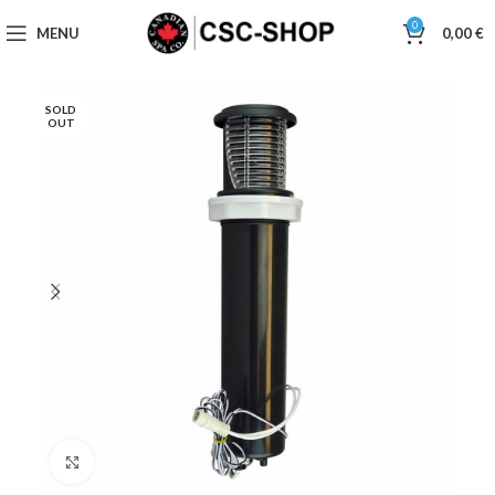
0
MENU
0,00
€
SOLD
OUT
Click to enlarge