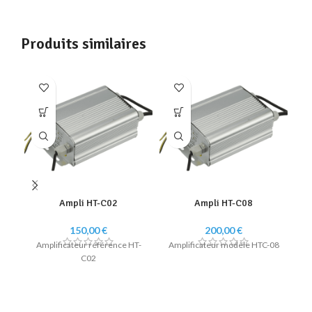
Produits similaires
Ampli HT-C02
Ampli HT-C08
Au
150,00
€
200,00
€
Amplificateur référence HT-
Amplificateur modèle HTC-08
Au
C02