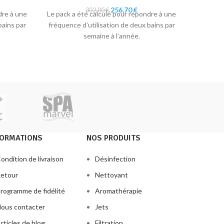
Le
Le
256,70
€
302,00
€
dre à une
Le pack a été calculé pour répondre à une
Le pack 
prix
prix
bains par
fréquence d’utilisation de deux bains par
fréquenc
uel
initial
actuel
semaine à l’année.
:
était :
est :
,10 €.
302,00 €.
256,70 €.
FORMATIONS
NOS PRODUITS
ondition de livraison
Désinfection
etour
Nettoyant
rogramme de fidélité
Aromathérapie
ous contacter
Jets
rticles de blog
Filtration