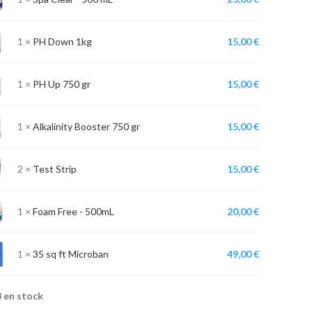
1 ×
PH Down 1kg
15,00
€
1 ×
PH Up 750 gr
15,00
€
1 ×
Alkalinity Booster 750 gr
15,00
€
2 ×
Test Strip
15,00
€
1 ×
Foam Free
-
500mL
20,00
€
1 ×
35 sq ft Microban
49,00
€
8 en stock