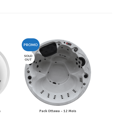
PROMO
PROMO
SOLD
SOLD
OUT
OUT
s
Pack Ottawa – 12 Mois
P