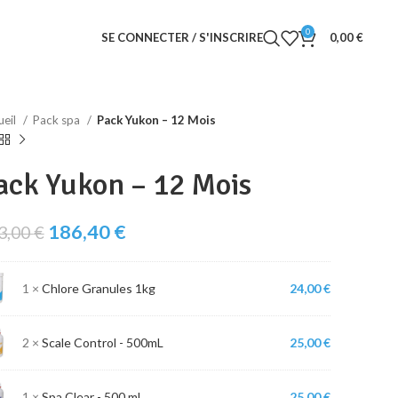
0
SE CONNECTER / S'INSCRIRE
0,00
€
ueil
Pack spa
Pack Yukon – 12 Mois
ack Yukon – 12 Mois
Le
Le
186,40
€
3,00
€
prix
prix
initial
actuel
1 ×
Chlore Granules 1kg
24,00
€
était :
est :
233,00 €.
186,40 €.
2 ×
Scale Control
-
500mL
25,00
€
1 ×
Spa Clear
-
500 mL
25,00
€