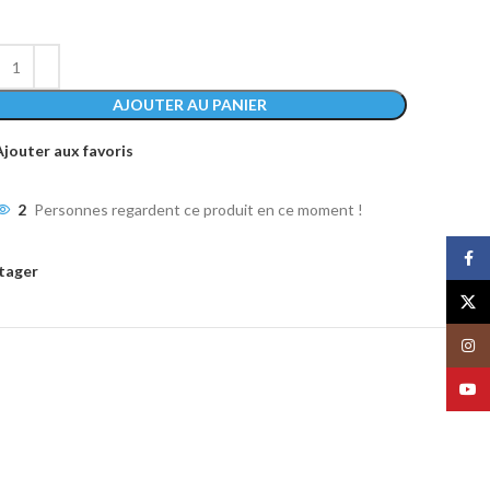
AJOUTER AU PANIER
Ajouter aux favoris
2
Personnes regardent ce produit en ce moment !
Face
tager
X
Insta
YouT